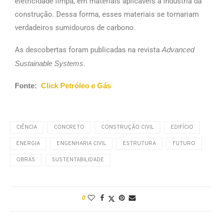
eletricidade limpa, em materiais aplicáveis à indústria da
construção. Dessa forma, esses materiais se tornariam
verdadeiros sumidouros de carbono.
As descobertas foram publicadas na revista
Advanced
Sustainable Systems
.
Fonte:
Click Petróleo e Gás
CIÊNCIA
CONCRETO
CONSTRUÇÃO CIVIL
EDIFÍCIO
ENERGIA
ENGENHARIA CIVIL
ESTRUTURA
FUTURO
OBRAS
SUSTENTABILIDADE
0