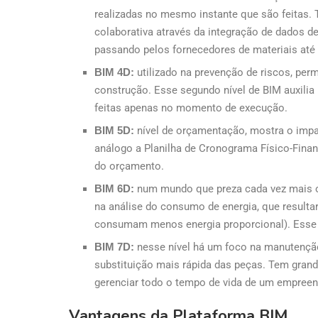
realizadas no mesmo instante que são feitas. 
colaborativa através da integração de dados de 
passando pelos fornecedores de materiais até 
BIM 4D:
utilizado na prevenção de riscos, per
construção. Esse segundo nível de BIM auxilia
feitas apenas no momento de execução.
BIM 5D:
nível de orçamentação, mostra o impa
análogo a Planilha de Cronograma Físico-Finan
do orçamento.
BIM 6D:
num mundo que preza cada vez mais o u
na análise do consumo de energia, que result
consumam menos energia proporcional). Esse n
BIM 7D:
nesse nível há um foco na manutenção
substituição mais rápida das peças. Tem grand
gerenciar todo o tempo de vida de um empree
Vantagens da Plataforma BIM