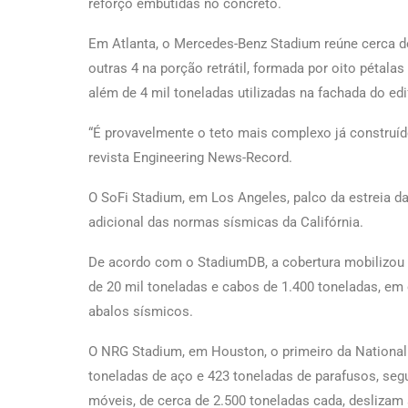
reforço embutidas no concreto.
Em Atlanta, o Mercedes-Benz Stadium reúne cerca de 
outras 4 na porção retrátil, formada por oito pétal
além de 4 mil toneladas utilizadas na fachada do edif
“É provavelmente o teto mais complexo já construíd
revista Engineering News-Record.
O SoFi Stadium, em Los Angeles, palco da estreia da
adicional das normas sísmicas da Califórnia.
De acordo com o StadiumDB, a cobertura mobilizou 6
de 20 mil toneladas e cabos de 1.400 toneladas, em e
abalos sísmicos.
O NRG Stadium, em Houston, o primeiro da National F
toneladas de aço e 423 toneladas de parafusos, seg
móveis, de cerca de 2.500 toneladas cada, deslizam