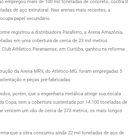
ão empregou mais de 100 mil toneladas de concreto, contra 8
eladas de aço estrutural. Nas arenas mais recentes, a
o ocupa papel secundário.
orme registrou a distribuidora Paraferro, a Arena Amazônia,
neladas em uma cobertura de cerca de 23 mil metros
 Club Athletico Paranaense, em Curitiba, ganhou na reforma
trução da Arena MRV, do Atlético-MG, foram empregadas 5
ustentação e peças pré-fabricadas.
idos, porém, que a engenharia metálica atinge sua escala
a Copa, tem a cobertura sustentada por 14.100 toneladas de
que vencem um vão de cerca de 373 metros, os mais longos
forma que a obra consumiu ainda 22 mil toneladas de aço de