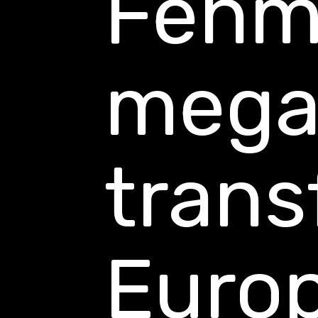
Fehma
mega
trans
Euro