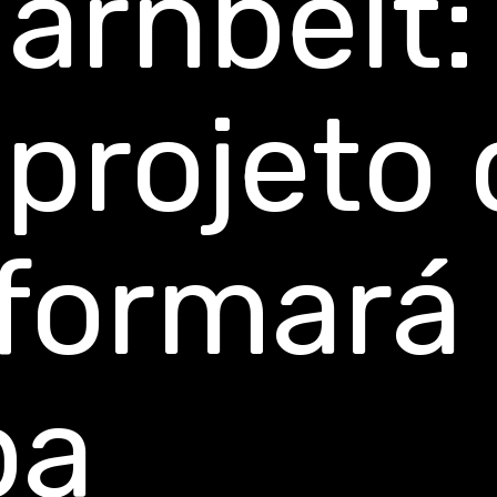
rnbelt:
projeto 
formará
pa