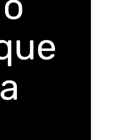
 o
que
 a