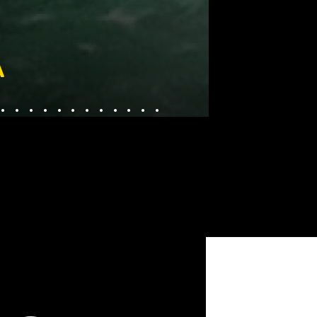
A
............