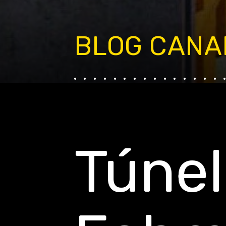
BLOG CANA
...............
Túnel