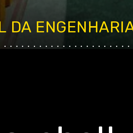
L DA ENGENHARI
.......................