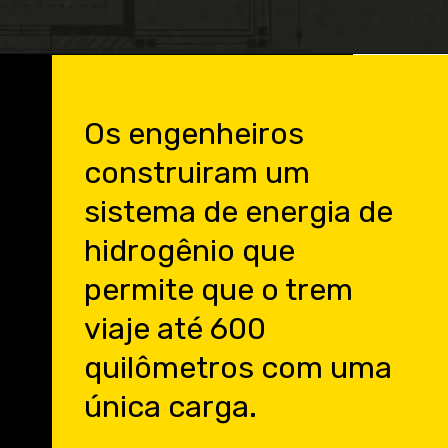
Opening
https://engenheirodeelite.com.br/?utm_source=blog&utm_medium=banner&utm_campaign=webStories
Os engenheiros
construiram um
sistema de energia de
hidrogênio que
permite que o trem
viaje até 600
quilômetros com uma
única carga.