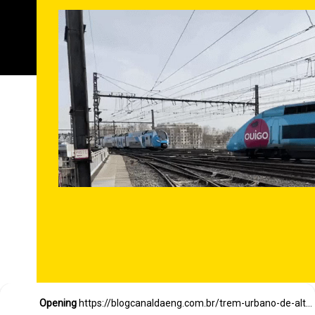
Opening
https://blogcanaldaeng.com.br/trem-urbano-de-alta-velocidade-e-movido-a-hidrogenio-e-apresentado-na-china/