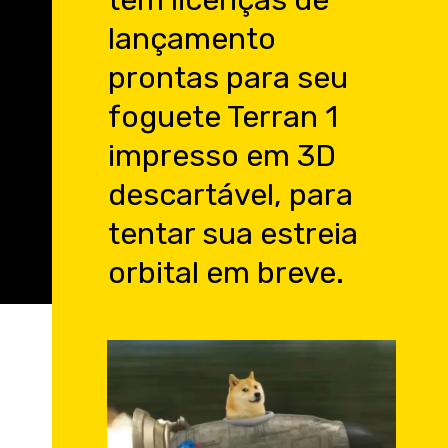
lançamento
prontas para seu
foguete Terran 1
impresso em 3D
descartável, para
tentar sua estreia
orbital em breve.