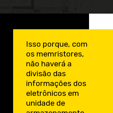
Opening
https://engenheirodeelite.com.br/?utm_source=blog&utm_medium=banner&utm_campaign=webStories
Isso porque, com
os memristores,
não haverá a
divisão das
informações dos
eletrônicos em
unidade de