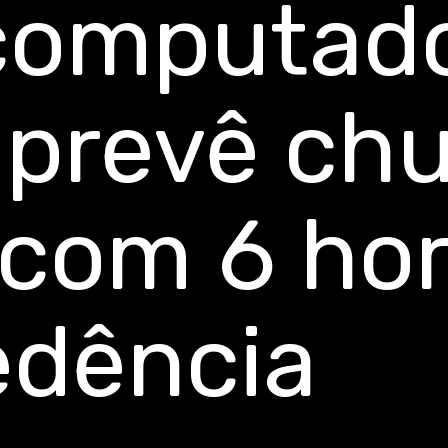
computado
 prevê ch
 com 6 ho
edência