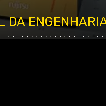
L DA ENGENHARI
.......................