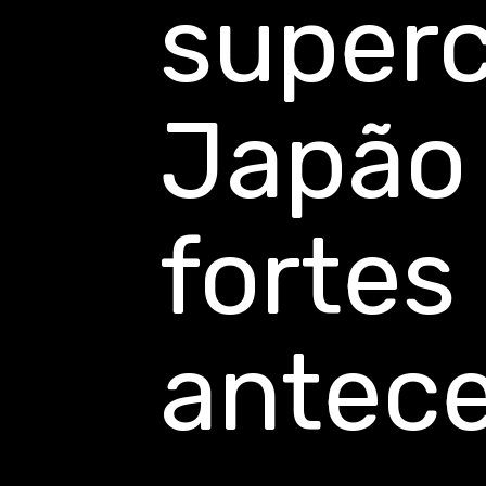
super
Japão
fortes
antec