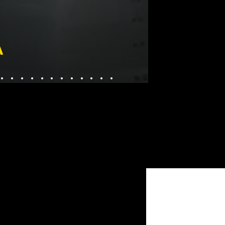
A
............