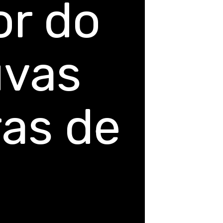
r do
uvas
ras de