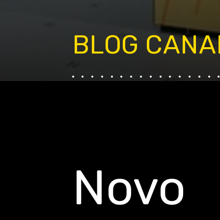
BLOG CANA
...............
Novo