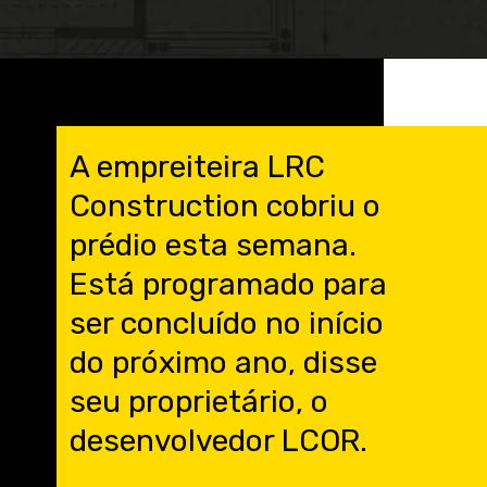
Opening
https://engenheirodeelite.com.br/?utm_source=blog&utm_medium=banner&utm_campaign=webStories
A empreiteira LRC
Construction cobriu o
prédio esta semana.
Está programado para
ser concluído no início
do próximo ano, disse
seu proprietário, o
desenvolvedor LCOR.