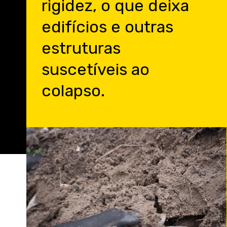
rigidez, o que deixa
edifícios e outras
estruturas
suscetíveis ao
colapso.