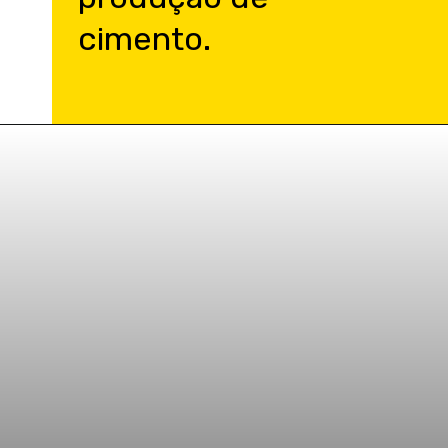
cimento.
Opening
https://blogcanaldaeng.com.br/microbios-podem-ajudar-a-evitar-o-colapso-de-edificios-durante-terremotos/