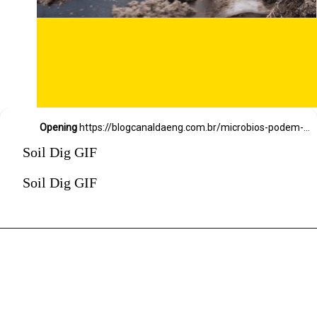
Opening
https://blogcanaldaeng.com.br/microbios-podem-ajudar-a-evitar-o-colapso-de-edificios-durante-terremotos/
Soil Dig GIF
Soil Dig GIF