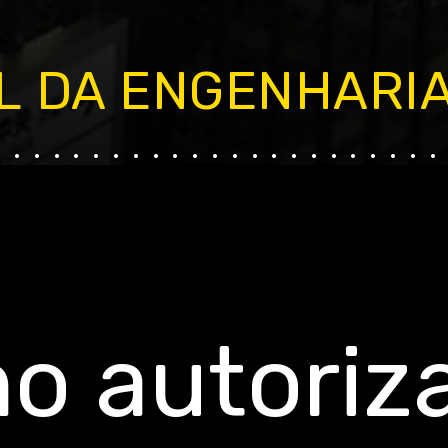
L DA ENGENHARI
.......................
o autoriz