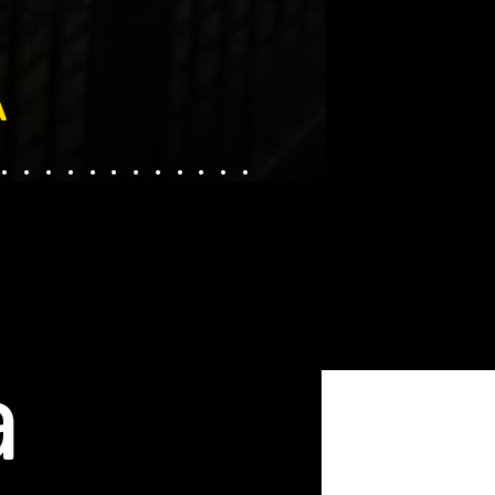
A
............
a