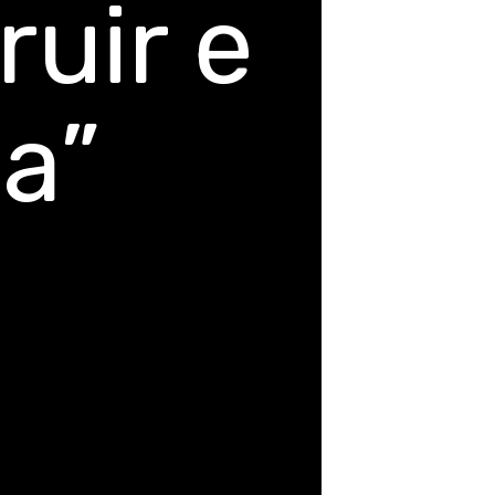
uir e
a”