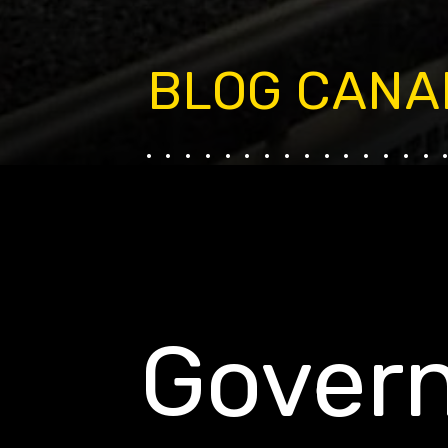
BLOG CANA
...............
Govern