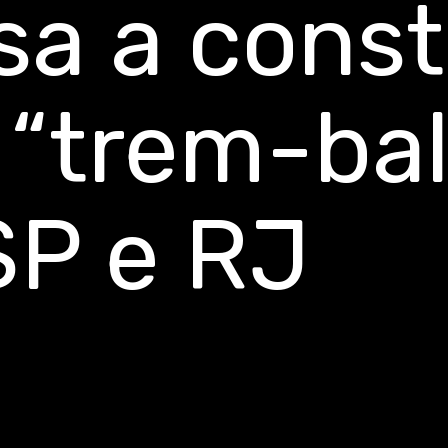
a a constr
 “trem-bal
SP e RJ