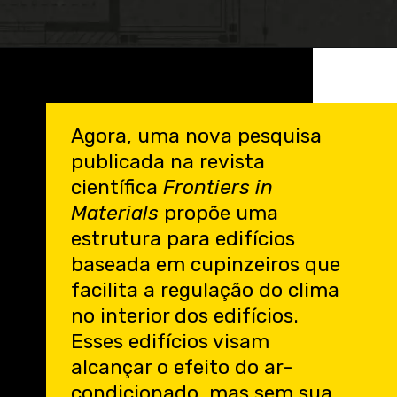
Opening
https://engenheirodeelite.com.br/?utm_source=blog&utm_medium=banner&utm_campaign=webStories
Agora, uma nova pesquisa
publicada na revista
científica
Frontiers in
Materials
propõe uma
estrutura para edifícios
baseada em cupinzeiros que
facilita a regulação do clima
no interior dos edifícios.
Esses edifícios visam
alcançar o efeito do ar-
condicionado, mas sem sua