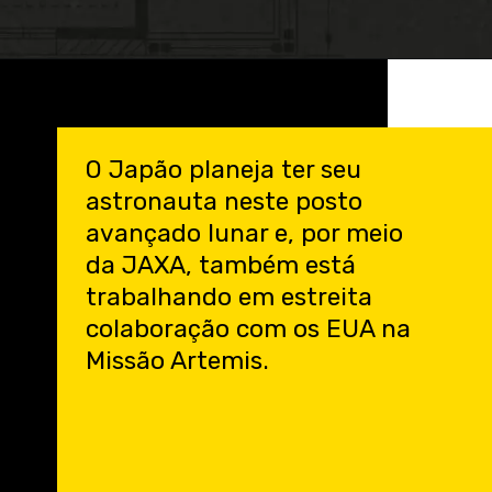
Opening
https://engenheirodeelite.com.br/?utm_source=blog&utm_medium=banner&utm_campaign=webStories
O Japão planeja ter seu
astronauta neste posto
avançado lunar e, por meio
da JAXA, também está
trabalhando em estreita
colaboração com os EUA na
Missão Artemis.