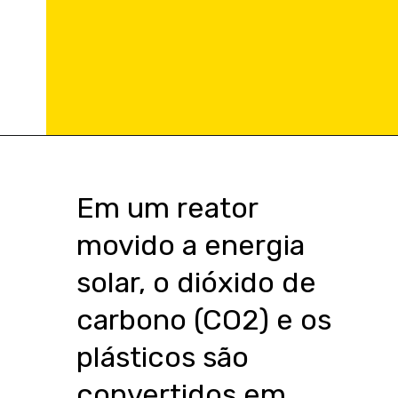
Opening
https://blogcanaldaeng.com.br/cientistas-criam-reator-para-converter-plastico-e-gases-de-efeito-estufa-em-combustivel/
Em um reator
movido a energia
solar, o dióxido de
carbono (CO2) e os
plásticos são
convertidos em