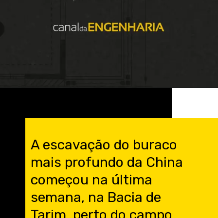
Opening
https://engenheirodeelite.com.br/?utm_source=blog&utm_medium=banner&utm_campaign=webStories
A escavação do buraco
mais profundo da China
começou na última
semana, na Bacia de
Tarim, perto do campo